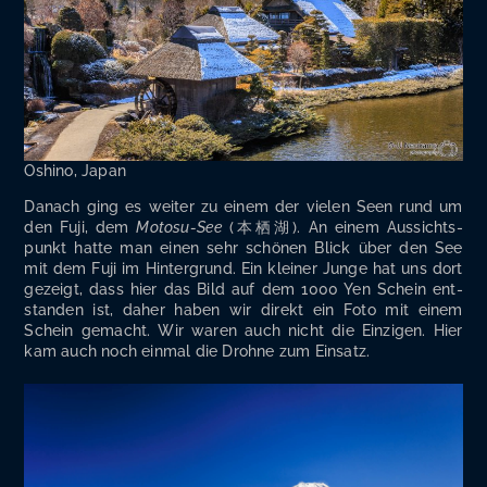
Oshi­no, Japan
Danach ging es wei­ter zu einem der vie­len Seen rund um
den Fuji, dem
Moto­su-See
(本栖湖). An einem Aus­sichts­
punkt hat­te man einen sehr schö­nen Blick über den See
mit dem Fuji im Hin­ter­grund. Ein klei­ner Jun­ge hat uns dort
gezeigt, dass hier das Bild auf dem 1000 Yen Schein ent­
stan­den ist, daher haben wir direkt ein Foto mit einem
Schein gemacht. Wir waren auch nicht die Ein­zi­gen. Hier
kam auch noch ein­mal die Droh­ne zum Einsatz.