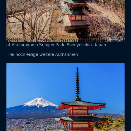
at Ara­ku­ra­ya­ma Sen­gen Park, Shi­myo­shi­da, Japan
Hier noch eini­ge wei­te­re Aufnahmen: