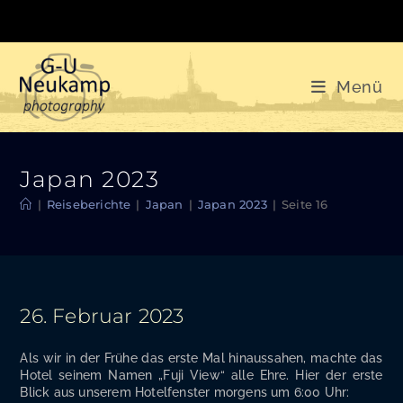
Zum
Inhalt
springen
Menü
Japan 2023
|
Reiseberichte
|
Japan
|
Japan 2023
|
Seite 16
26. Februar 2023
Als wir in der Frü­he das ers­te Mal hin­aus­sa­hen, mach­te das
Hotel sei­nem Namen „Fuji View“ alle Ehre. Hier der ers­te
Blick aus unse­rem Hotel­fens­ter mor­gens um 6:00 Uhr: