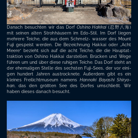
Danach besuch­ten wir das Dorf
Oshi­no Hak­kai
(忍野八海)
mit sei­nen alten Stroh­häu­sern im Edo-Stil. Im Dorf lie­gen
meh­re­re Tei­che, die aus dem Schmelz- was­ser des Mount
Fuji gespeist wer­den. Die Bezeich­nung Hak­kai oder „Acht
Mee­re“ bezieht sich auf die acht Tei­che, die die Haupt­at­
trak­ti­on von Oshi­no Hak­kai dar­stel­len. Brü­cken und Wege
füh­ren um und über die­se ruhi­gen Tei­che. Das Dorf steht an
der ehe­ma­li­gen Stel­le des sechs­ten Fuji-Sees, der vor eini­
gen hun­dert Jah­ren aus­trock­ne­te. Außer­dem gibt es ein
klei­nes Frei­licht­mu­se­um namens
Han­no­ki Baya­shi Shiryo­
kan
, das den größ­ten See des Dor­fes umschließt. Wir
haben die­ses danach besucht.