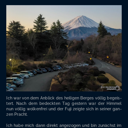
Ich war von dem Anblick des hei­li­gen Ber­ges völ­lig begeis­
tert. Nach dem bedeck­ten Tag ges­tern war der Him­mel
nun völ­lig wol­ken­frei und der Fuji zeig­te sich in sei­ner gan­
zen Pracht.
Ich habe mich dann direkt ange­zo­gen und bin zunächst im