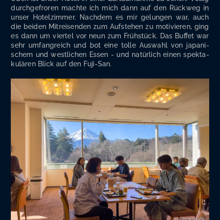
durch­ge­fro­ren mach­te ich mich dann auf den Rück­weg in
unser Hotel­zim­mer. Nach­dem es mir gelun­gen war, auch
die bei­den Mit­rei­sen­den zum Auf­ste­hen zu moti­vie­ren, ging
es dann um vier­tel vor neun zum Früh­stück. Das Buf­fet war
sehr umfang­reich und bot eine tol­le Aus­wahl von japa­ni­
schem und west­li­chen Essen - und natür­lich einen spek­ta­
ku­lä­ren Blick auf den Fuji-San.