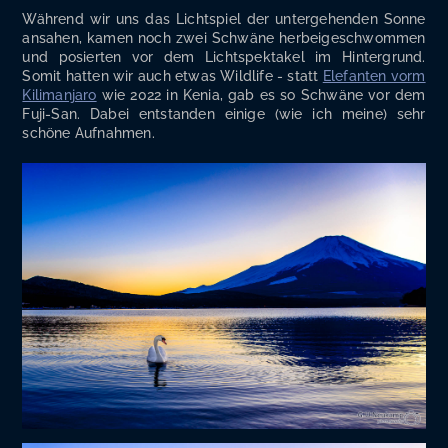
Wäh­rend wir uns das Licht­spiel der unter­ge­hen­den Son­ne
ansa­hen, kamen noch zwei Schwä­ne her­bei­ge­schwom­men
und posier­ten vor dem Licht­spek­ta­kel im Hin­ter­grund.
Somit hat­ten wir auch etwas Wild­life - statt
Ele­fan­ten vorm
Kili­man­ja­ro
wie 2022 in Kenia, gab es so Schwä­ne vor dem
Fuji-San. Dabei ent­stan­den eini­ge (wie ich mei­ne) sehr
schö­ne Aufnahmen.