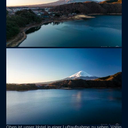
Oben ist unser Hotel in einer Luft­auf­nah­me zu sehen. Völ­lig