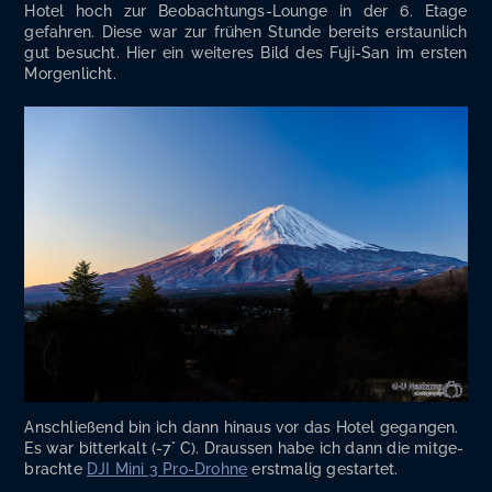
Hotel hoch zur Beob­ach­tungs-Lounge in der 6. Eta­ge
gefah­ren. Die­se war zur frü­hen Stun­de bereits erstaun­lich
gut besucht. Hier ein wei­te­res Bild des Fuji-San im ers­ten
Morgenlicht.
Anschlie­ßend bin ich dann hin­aus vor das Hotel gegan­gen.
Es war bit­ter­kalt (-7° C). Draus­sen habe ich dann die mit­ge­
brach­te
DJI Mini 3 Pro-Droh­ne
erst­ma­lig gestartet.