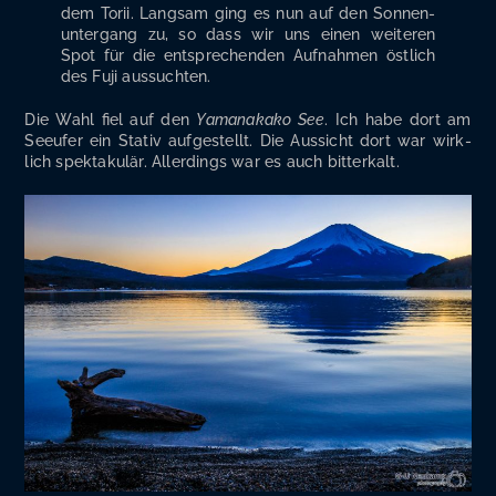
dem Torii. Lang­sam ging es nun auf den Son­nen­
un­ter­gang zu, so dass wir uns einen wei­te­ren
Spot für die ent­spre­chen­den Auf­nah­men öst­lich
des Fuji aussuchten.
Die Wahl fiel auf den
Yama­n­a­ka­ko See
. Ich habe dort am
See­ufer ein Sta­tiv auf­ge­stellt. Die Aus­sicht dort war wirk­
lich spek­ta­ku­lär. Aller­dings war es auch bitterkalt.