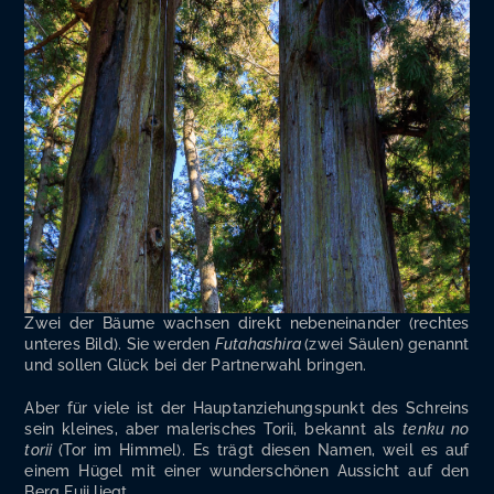
Zwei der Bäu­me wach­sen direkt neben­ein­an­der (rech­tes
unte­res Bild). Sie wer­den
Futa­hash­ira
(zwei Säu­len) genannt
und sol­len Glück bei der Part­ner­wahl bringen.
Aber für vie­le ist der Haupt­an­zie­hungs­punkt des Schreins
sein klei­nes, aber male­ri­sches Torii, bekannt als
ten­ku no
torii
(Tor im Him­mel). Es trägt die­sen Namen, weil es auf
einem Hügel mit einer wun­der­schö­nen Aus­sicht auf den
Berg Fuji liegt.