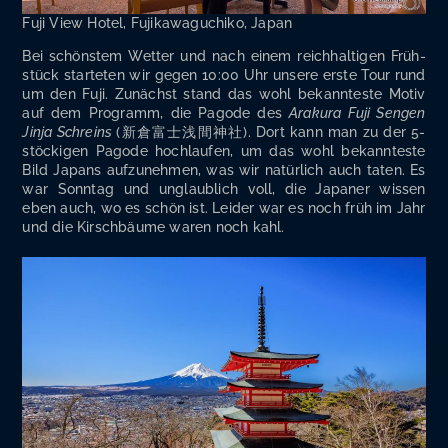
Fuji View Hotel, Fuji­ka­wa­guchi­ko, Japan
Bei schöns­tem Wet­ter und nach einem reich­hal­ti­gen Früh­
stück star­te­ten wir gegen 10:00 Uhr unse­re ers­te Tour rund
um den Fuji. Zunächst stand das wohl bekann­tes­te Motiv
auf dem Pro­gramm, die Pago­de des
Ara­ku­ra Fuji Sen­gen
Jin­ja Schreins
(新倉富士浅間神社). Dort kann man zu der 5-
stö­cki­gen Pago­de hoch­lau­fen, um das wohl bekann­tes­te
Bild Japans auf­zu­neh­men, was wir natür­lich auch taten. Es
war Sonn­tag und unglaub­lich voll, die Japa­ner wis­sen
eben auch, wo es schön ist. Lei­der war es noch früh im Jahr
und die Kirsch­bäu­me waren noch kahl.