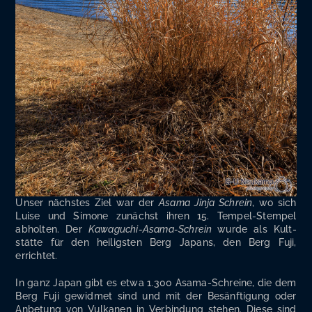
Unser nächs­tes Ziel war der
Asa­ma Jin­ja Schrein
, wo sich
Lui­se und Simo­ne zunächst ihren 15. Tem­pel-Stem­pel
abhol­ten. Der
Kawa­guchi-Asa­ma-Schrein
wur­de als Kult­
stät­te für den hei­ligs­ten Berg Japans, den Berg Fuji,
errichtet.
In ganz Japan gibt es etwa 1.300 Asa­ma-Schrei­ne, die dem
Berg Fuji gewid­met sind und mit der Besänf­ti­gung oder
Anbe­tung von Vul­ka­nen in Ver­bin­dung ste­hen. Die­se sind