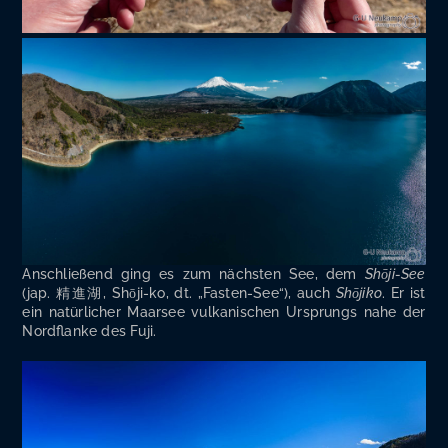
Anschlie­ßend ging es zum nächs­ten See, dem
Shō­ji-See
(jap. 精進湖, Shō­ji-ko, dt. „Fas­ten-See“), auch
Shō­ji­ko
. Er ist
ein natür­li­cher Maar­see vul­ka­ni­schen Ursprungs nahe der
Nord­flan­ke des Fuji.