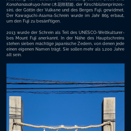
Kon­oha­na­s­a­ku­ya-hime
(木花咲耶姫, der Kirsch­blü­ten­prin­zes­
sin), der Göt­tin der Vul­ka­ne und des Ber­ges Fuji, gewid­met.
Der Kawa­guchi-Asa­ma-Schrein wur­de im Jahr 865 erbaut,
um den Fuji zu besänftigen.
2013 wur­de der Schrein als Teil des UNESCO-Welt­kul­tur­er­
bes Mount Fuji aner­kannt. In der Nähe des Haupt­schreins
ste­hen sie­ben mäch­ti­ge japa­ni­sche Zedern, von denen jede
einen eige­nen Namen trägt. Sie sol­len mehr als 1.200 Jah­re
alt sein.