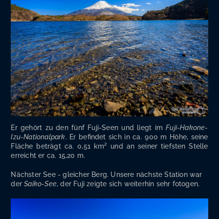
Er gehört zu den fünf Fuji-Seen und liegt im
Fuji-Hako­ne-
Izu-Natio­nal­park
. Er befin­det sich in ca. 900 m Höhe, sei­ne
Flä­che beträgt ca. 0,51 km² und an sei­ner tiefs­ten Stel­le
erreicht er ca. 15,20 m.
Nächs­ter See - glei­cher Berg. Unse­re nächs­te Sta­ti­on war
der
Sai­ko-See
, der Fuji zeig­te sich wei­ter­hin sehr fotogen.