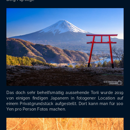
Das doch sehr behelfs­mä­ßig aus­se­hen­de Torii wur­de 2019
von eini­gen fin­di­gen Japa­nern in foto­ge­ner Loca­ti­on auf
einem Pri­vat­grund­stück auf­ge­stellt. Dort kann man für 100
Yen pro Per­son Fotos machen.