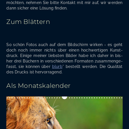
möch­ten, neh­men Sie bit­te Kon­takt mit mir auf, wir wer­den
dann sicher eine Lösung finden.
Zum Blättern
So schön Fotos auch auf dem Bild­schirm wir­ken - es geht
doch noch immer nichts über einen hoch­wer­ti­gen Kunst­
druck. Eini­ge mei­ner liebs­ten Bil­der habe ich daher in bis­
her drei Büchern in ver­schie­de­nen For­ma­ten zusam­men­ge­
fasst, sie kön­nen über
blurb
* bestellt wer­den. Die Qua­li­tät
des Drucks ist hervorragend.
Als Monatskalender