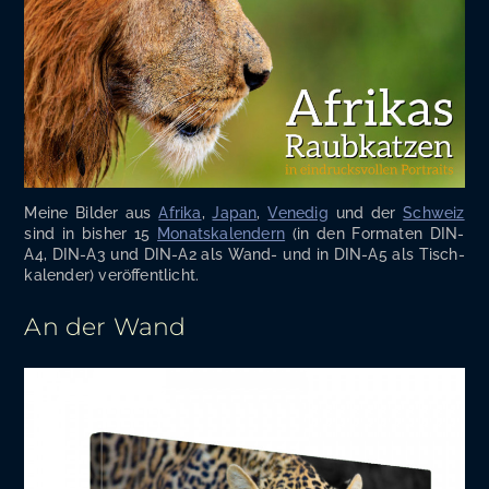
Mei­ne Bil­der aus
Afri­ka
,
Japan
,
Vene­dig
und der
Schweiz
sind in bis­her 15
Monats­ka­len­dern
(in den For­ma­ten DIN-
A4, DIN-A3 und DIN-A2 als Wand- und in DIN-A5 als Tisch­
ka­len­der) veröffentlicht.
An der Wand