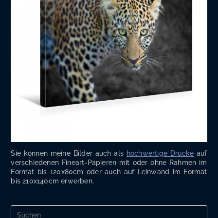
Sie kön­nen mei­ne Bil­der auch als
hoch­wer­ti­ge Dru­cke
auf
ver­schie­de­nen Fine­art-Papie­ren mit oder ohne Rah­men im
For­mat bis 120x80cm oder auch auf Lein­wand im For­mat
bis 210x140cm erwerben.
Pre