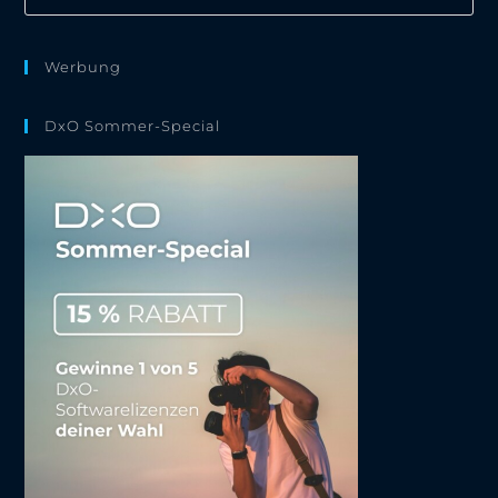
Es
to
clo
the
Werbung
sea
pan
DxO Sommer-Special