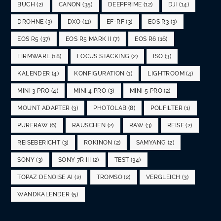
BUCH
(2)
CANON
(35)
DEEPPRIME
(12)
DJI
(14)
DROHNE
(3)
DXO
(11)
EF-RF
(3)
EOS R3
(3)
EOS R5
(37)
EOS R5 MARK II
(7)
EOS R6
(16)
FIRMWARE
(18)
FOCUS STACKING
(2)
ISO
(3)
KALENDER
(4)
KONFIGURATION
(1)
LIGHTROOM
(4)
MINI 3 PRO
(4)
MINI 4 PRO
(3)
MINI 5 PRO
(2)
MOUNT ADAPTER
(3)
PHOTOLAB
(8)
POLFILTER
(1)
PURERAW
(6)
RAUSCHEN
(2)
RAW
(3)
REISE
(2)
REISEBERICHT
(3)
ROKINON
(2)
SAMYANG
(2)
SONY
(3)
SONY 7R III
(2)
TEST
(34)
TOPAZ DENOISE AI
(2)
TROMSO
(2)
VERGLEICH
(3)
WANDKALENDER
(5)