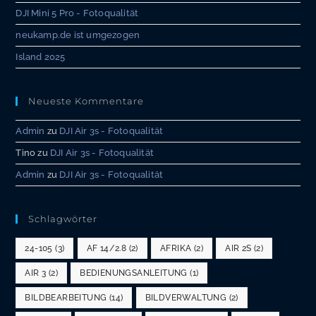
DJI Mini 5 Pro - Fotoqualität
neukamp.de ist umgezogen
Island 2025
Neueste Kommentare
Admin
zu
DJI Air 3s - Fotoqualität
Tino
zu
DJI Air 3s - Fotoqualität
Admin
zu
DJI Air 3s - Fotoqualität
Schlagwörter
24-105
(3)
AF 14/2.8
(2)
AFRIKA
(2)
AIR 2S
(2)
AIR 3
(2)
BEDIENUNGSANLEITUNG
(1)
BILDBEARBEITUNG
(14)
BILDVERWALTUNG
(2)