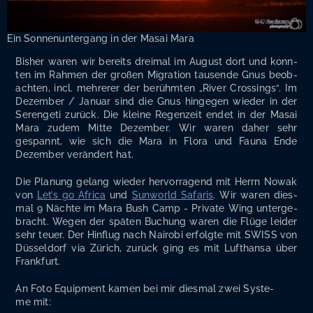
Ein Son­nen­un­ter­gang in der Masai Mara
Bis­her waren wir bereits drei­mal im August dort und konn­
ten im Rah­men der gro­ßen Migra­ti­on tau­sen­de Gnus beob­
ach­ten, incl. meh­re­rer der berühm­ten „River Crossings“. Im
Dezem­ber / Janu­ar sind die Gnus hin­ge­gen wie­der in der
Seren­ge­ti zurück. Die klei­ne Regen­zeit endet in der Masai
Mara zudem Mit­te Dezem­ber. Wir waren daher sehr
gespannt, wie sich die Mara in Flo­ra und Fau­na Ende
Dezem­ber ver­än­dert hat.
Die Pla­nung gelang wie­der her­vor­ra­gend mit Herrn Nowak
von
Let’s go Afri­ca
und
Sun­world Safa­ris
. Wir waren dies­
mal 9 Näch­te im Mara Bush Camp - Pri­va­te Wing unter­ge­
bracht. Wegen der spä­ten Buchung waren die Flü­ge lei­der
sehr teu­er. Der Hin­flug nach Nai­ro­bi erfolg­te mit SWISS von
Düs­sel­dorf via Zürich, zurück ging es mit Luft­han­sa über
Frankfurt.
An Foto Equip­ment kamen bei mir dies­mal zwei Sys­te­
me mit: