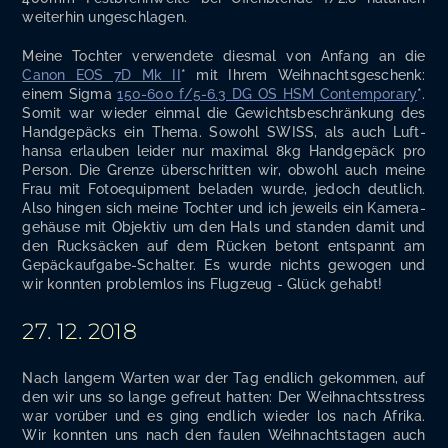
wei­ter­hin ungeschlagen.
Mei­ne Toch­ter ver­wen­de­te dies­mal von Anfang an die
Canon EOS 7D Mk II
* mit Ihrem Weih­nachts­ge­schenk:
einem Sig­ma
150-600 f/5-6.3 DG OS HSM Con­tem­po­ra­ry
*.
Somit war wie­der ein­mal die Gewichts­be­schrän­kung des
Hand­ge­päcks ein The­ma. Sowohl SWISS, als auch Luft­
han­sa erlau­ben lei­der nur maxi­mal 8kg Hand­ge­päck pro
Per­son. Die Gren­ze über­schrit­ten wir, obwohl auch mei­ne
Frau mit Foto­equip­ment bela­den wur­de, jedoch deut­lich.
Also hin­gen sich mei­ne Toch­ter und ich jeweils ein Kame­ra­
ge­häu­se mit Objek­tiv um den Hals und stan­den damit und
den Ruck­sä­cken auf dem Rücken betont ent­spannt am
Gepäck­auf­ga­be-Schal­ter. Es wur­de nichts gewo­gen und
wir konn­ten pro­blem­los ins Flug­zeug - Glück gehabt!
27. 12. 2018
Nach lan­gem War­ten war der Tag end­lich gekom­men, auf
den wir uns so lan­ge gefreut hat­ten: Der Weih­nachts­stress
war vor­über und es ging end­lich wie­der los nach Afri­ka.
Wir konn­ten uns nach den fau­len Weih­nachts­ta­gen auch