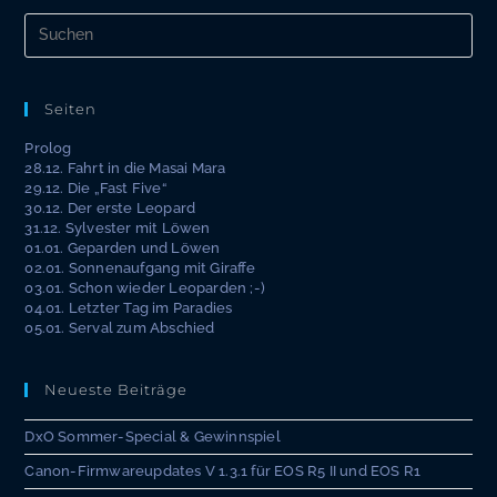
Pre
Es
to
clo
the
Seiten
sea
Prolog
pan
28.12. Fahrt in die Masai Mara
29.12. Die „Fast Five“
30.12. Der erste Leopard
31.12. Sylvester mit Löwen
01.01. Geparden und Löwen
02.01. Sonnenaufgang mit Giraffe
03.01. Schon wieder Leoparden ;-)
04.01. Letzter Tag im Paradies
05.01. Serval zum Abschied
Neueste Beiträge
DxO Sommer-Special & Gewinnspiel
Canon-Firmwareupdates V 1.3.1 für EOS R5 II und EOS R1