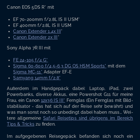
Canon EOS 5DS R* mit
EF 70-200mm f/2.8L IS II USM*
EF 400mm f/2.8L IS II USM
Canon Exten­der 1.4x III
*
Canon Exten­der 2x III
*
Sony Alpha 7R III mit
FE 24-105 f/4 G*
Sig­ma 60-600 f/4.5-6.3 DG OS HSM Sports*
mit dem
Sig­ma MC-11*
Adap­ter EF-E
Samyang 14mm f/2.8*
Außer­dem im Hand­ge­päck dabei: Lap­top, iPad, zwei
Power­banks, diver­se Akkus, eine Power­shot G11 für mei­ne
Frau, ein Canon
12x36 IS III*
Fern­glas (Ein Fern­glas mit Bild­
sta­bi­li­sa­tor - das hat sich auf der Rei­se sehr bewährt) und
was man sonst noch so unbe­dingt dabei haben muss… Wei­
te­re all­ge­mei­ne
Safa­ri Rei­se­tips sind übri­gens im Bereich
Tips & Tricks
zu finden.
Im auf­ge­ge­be­nen Rei­se­ge­päck befan­den sich noch ein