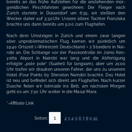
bereits an das frü­he Auf­ste­hen für die anste­hen­den mor­
gend­li­chen Pirsch­fahr­ten gewöh­nen: Der Flie­ger nach
Zürich star­te­te in Düs­sel­dorf um 6:35, wir stell­ten den
Wecker daher auf 3:30Uhr. Unse­re älte­re Toch­ter Fran­zis­ka
brach­te uns dann bereits um 5:00 zum Flughafen.
Nach dem Umstei­gen in Zürich und einem zwar lan­gen
aber unpro­ble­ma­ti­schen Flug kamen wir pünkt­lich um
19:40 Orts­zeit (=Win­ter­zeit Deutsch­land + 2 Stun­den) in Nai­
ro­bi an. Die Schlan­ge vor der Pass­kon­trol­le im Jomo Ken­
yat­ta Air­port in Nai­ro­bi war lang und die Abfer­ti­gung
erfolg­te „pole pole“ (Sua­he­li für lang­sam), aber um 21:00
Uhr tra­fen wir drau­ßen unse­ren Fah­rer, der uns zu unse­rem
Hotel (Four Points by She­ra­ton Nai­ro­bi) brach­te. Das Hotel
ist neu und befin­det sich direkt am Flug­ha­fen. Nach kur­zer
Dusche fie­len wir tot­mü­de ins Bett, am nächs­ten Mor­gen
geht es um 7:30 Uhr wei­ter in die Masai Mara.
*=Affi­lia­te Link
1
Seiten:
2
3
4
5
6
7
8
9
10