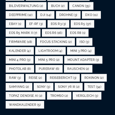
BILDVERWALTUNG
(2)
BUCH
(2)
CANON
(35)
DEEPPRIME
(12)
DJI
(14)
DROHNE
(3)
DXO
(11)
EBAY
(1)
EF-RF
(3)
EOS R3
(3)
EOS R5
(37)
EOS R5 MARK II
(7)
EOS R6
(16)
EOS R8
(1)
FIRMWARE
(18)
FOCUS STACKING
(2)
ISO
(3)
KALENDER
(4)
LIGHTROOM
(4)
MINI 3 PRO
(4)
MINI 4 PRO
(3)
MINI 5 PRO
(2)
MOUNT ADAPTER
(3)
PHOTOLAB
(8)
PURERAW
(6)
RAUSCHEN
(2)
RAW
(3)
REISE
(2)
REISEBERICHT
(3)
ROKINON
(2)
SAMYANG
(2)
SONY
(3)
SONY 7R III
(2)
TEST
(34)
TOPAZ DENOISE AI
(2)
TROMSO
(2)
VERGLEICH
(3)
WANDKALENDER
(5)