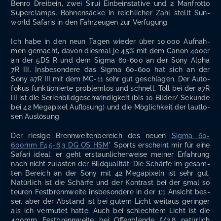
Ben­ro Drei­bein, zwei Sirui Ein­bein­sta­ti­ve und 2 Man­frot­to
Super­clamps. Boh­nen­sä­cke in reich­li­cher Zahl stellt Sun­
world Safa­ris in den Fahr­zeu­gen zur Verfügung.
Ich habe in den neun Tagen wie­der über 10.000 Auf­nah­
men gemacht, davon dies­mal je 45% mit dem Canon 400er
an der 5DS R und dem Sig­ma 60-600 an der Sony Alpha
7R III. Ins­be­son­de­re das Sig­ma 60-600 hat sich an der
Sony a7R III mit dem MC-11 sehr gut geschla­gen. Der Auto­
fo­kus funk­tio­nier­te pro­blem­los und schnell. Toll bei der a7R
III ist die Seri­en­bild­ge­schwin­dig­keit (bis 10 Bilder/ Sekun­de
bei 42 Mega­pi­xel Auf­lö­sung) und die Mög­lich­keit der laut­lo­
sen Auslösung.
Der rie­si­ge Brenn­wei­ten­be­reich des neu­en
Sig­ma 60-
600mm F4,5-6,3 DG OS HSM
* Sports erscheint mir für eine
Safa­ri ide­al, er geht erstaun­li­cher­wei­se mei­ner Erfah­rung
nach nicht zulas­ten der Bild­qua­li­tät. Die Schär­fe im gesam­
ten Bereich an der Sony mit 42 Mega­pi­xeln ist sehr gut.
Natür­lich ist die Schär­fe und der Kon­trast bei der 5mal so
teu­ren Fest­brenn­wei­te ins­be­son­de­re in der 1:1 Ansicht bes­
ser, aber der Abstand ist bei gutem Licht weit­aus gerin­ger
als ich ver­mu­tet hat­te. Auch bei schlech­tem Licht ist die
400mm Fest­brenn­wei­te bei Offen­blen­de f/2.8 natür­lich