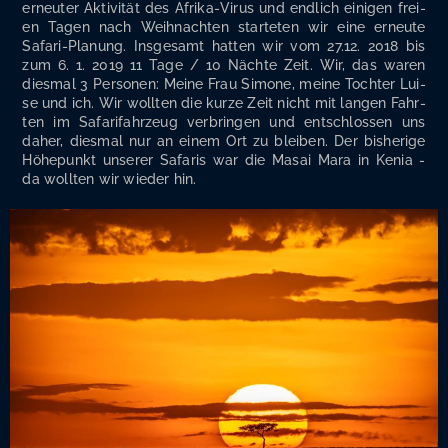
erneu­ter Akti­vi­tät des Afri­ka-Virus und end­lich eini­gen frei­
en Tagen nach Weih­nach­ten star­te­ten wir eine erneu­te
Safa­ri-Pla­nung. Ins­ge­samt hat­ten wir vom 27.12. 2018 bis
zum 6. 1. 2019 11 Tage / 10 Näch­te Zeit. Wir, das waren
dies­mal 3 Per­so­nen: Mei­ne Frau Simo­ne, mei­ne Toch­ter Lui­
se und ich. Wir woll­ten die kur­ze Zeit nicht mit lan­gen Fahr­
ten im Safa­rifahr­zeug ver­brin­gen und ent­schlos­sen uns
daher, dies­mal nur an einem Ort zu blei­ben. Der bis­he­ri­ge
Höhe­punkt unse­rer Safa­ris war die Masai Mara in Kenia -
da woll­ten wir wie­der hin.