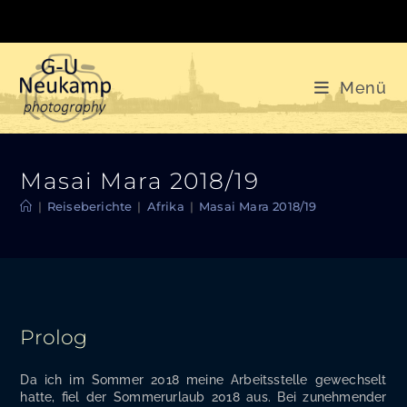
Zum
Inhalt
springen
Menü
Masai Mara 2018/19
|
Reiseberichte
|
Afrika
|
Masai Mara 2018/19
Prolog
Da ich im Som­mer 2018 mei­ne Arbeits­stel­le gewech­selt
hat­te, fiel der Som­mer­ur­laub 2018 aus. Bei zuneh­men­der