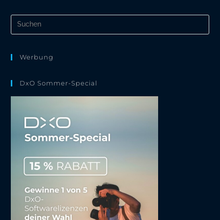
Pre
Es
to
clo
the
Werbung
sea
pan
DxO Sommer-Special