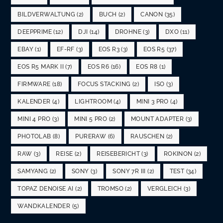
BILDVERWALTUNG
(2)
BUCH
(2)
CANON
(35)
DEEPPRIME
(12)
DJI
(14)
DROHNE
(3)
DXO
(11)
EBAY
(1)
EF-RF
(3)
EOS R3
(3)
EOS R5
(37)
EOS R5 MARK II
(7)
EOS R6
(16)
EOS R8
(1)
FIRMWARE
(18)
FOCUS STACKING
(2)
ISO
(3)
KALENDER
(4)
LIGHTROOM
(4)
MINI 3 PRO
(4)
MINI 4 PRO
(3)
MINI 5 PRO
(2)
MOUNT ADAPTER
(3)
PHOTOLAB
(8)
PURERAW
(6)
RAUSCHEN
(2)
RAW
(3)
REISE
(2)
REISEBERICHT
(3)
ROKINON
(2)
SAMYANG
(2)
SONY
(3)
SONY 7R III
(2)
TEST
(34)
TOPAZ DENOISE AI
(2)
TROMSO
(2)
VERGLEICH
(3)
WANDKALENDER
(5)