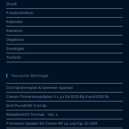
Druck
Fototechniken
Kalender
Kameras
Objektive
Sonstiges
Technik
Neueste Beiträge
DxO Gewinnspiel & Sommer-Special
Canon-Firmwareupdates V 1.3.1 für EOS R5 II und EOS R1
DxO PureRAW 6 ist da
Reisebericht Tromsø - Vol. 2
Firmware Update für Canon RF 24-105 F4L IS USM