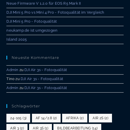
Neue Firmware V 1.2.0 für EOS R5 Mark II
DJI Mini 5 Pro vs Mini 4 Pro - Fotoqualität im Vergleich
DJI Mini 5 Pro - Fotoqualität
neukamp.de ist umgezogen
Island 2025
Neueste Kommentare
Admin
zu
DJI Air 3s - Fotoqualität
Tino
zu
DJI Air 3s - Fotoqualität
Admin
zu
DJI Air 3s - Fotoqualität
Schlagwörter
24-105
(3)
AF 14/2.8
(2)
AFRIKA
(2)
AIR 2S
(2)
AIR 3
(2)
AIR 3S
(1)
BILDBEARBEITUNG
(14)