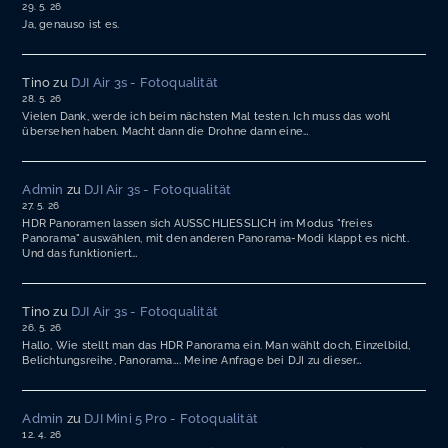
29. 5. 26
Ja, genauso ist es.
Tino
zu
DJI Air 3s - Fotoqualität
28. 5. 26
Vielen Dank, werde ich beim nächsten Mal testen. Ich muss das wohl
übersehen haben. Macht dann die Drohne dann eine…
Admin
zu
DJI Air 3s - Fotoqualität
27. 5. 26
HDR Panoramen lassen sich AUSSCHLIESSLICH im Modus "freies
Panorama" auswählen, mit den anderen Panorama-Modi klappt es nicht.
Und das funktioniert…
Tino
zu
DJI Air 3s - Fotoqualität
26. 5. 26
Hallo, Wie stellt man das HDR Panorama ein. Man wählt doch, Einzelbild,
Belichtungsreihe, Panorama…. Meine Anfrage bei DJI zu dieser…
Admin
zu
DJI Mini 5 Pro - Fotoqualität
12. 4. 26