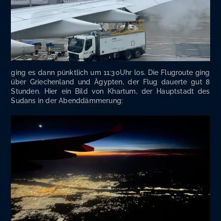
ging es dann pünkt­lich um 11:30Uhr los. Die Flug­rou­te ging
über Grie­chen­land und Ägyp­ten, der Flug dau­er­te gut 8
Stun­den. Hier ein Bild von Khar­tum, der Haupt­stadt des
Sudans in der Abenddämmerung: