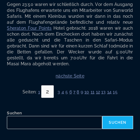
Gegen 23:50 waren wir schließ­lich durch. Vor dem Aus­gang
des Flug­ha­fens erwar­te­te uns ein Mit­ar­bei­ter von Sun­world
Safa­ris. Mit einem Klein­bus wur­den wir dann in das noch
auf dem Flug­ha­fen­ge­län­de befind­li­che und rela­tiv neue
She­ra­ton Four Points
Hotel gebracht. 2018 waren wir auch
schon dort. Nach dem Ein­che­cken dort haben wir zunächst
alle geduscht und die Taschen in den Safa­ri-Modus
gebracht. Dann sind wir für einen kur­zen Schlaf tod­mü­de in
die Bet­ten gefal­len. Der Wecker wur­de auf 5:00Uhr
gestellt, da wir bereits um 7:00Uhr für die Fahrt in die
Masai Mara abge­holt werden.
nächs­te Seite
2
Seiten:
1
3
4
5
6
7
8
9
10
11
12
13
14
15
Suchen
SUCHEN