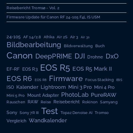
Reisebericht Tromsø - Vol. 2
Firmware Update für Canon RF 24-105 F4L IS USM
24-105
AF 14/2.8
Afrika
Air 2S
Air 3
Air 3s
Bildbearbeitung
Bildverwaltung
Buch
Canon
DJI
DeepPRIME
DxO
Drohne
EOS R5
EOS R5 Mark II
EF-RF
EOS R3
EOS R6
Firmware
Focus Stacking
EOS R8
IBIS
Kalender
Lightroom
Mini 3 Pro
ISO
Mini 4 Pro
PhotoLab
PureRAW
Mount Adapter
Mini 5 Pro
RAW
Reisebericht
Rauschen
Reise
Rokinon
Samyang
Test
Sony
Sony 7R III
Topaz Denoise AI
Tromso
Wandkalender
Vergleich