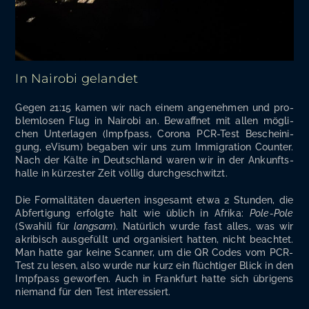
In Nairobi gelandet
Gegen 21:15 kamen wir nach einem ange­neh­men und pro­
blem­lo­sen Flug in Nai­ro­bi an. Bewaff­net mit allen mög­li­
chen Unter­la­gen (Impf­pass, Coro­na PCR-Test Beschei­ni­
gung, eVi­sum) bega­ben wir uns zum Immi­gra­ti­on Coun­ter.
Nach der Käl­te in Deutsch­land waren wir in der Ankunfts­
hal­le in kür­zes­ter Zeit völ­lig durchgeschwitzt.
Die For­ma­li­tä­ten dau­er­ten ins­ge­samt etwa 2 Stun­den, die
Abfer­ti­gung erfolg­te halt wie üblich in Afri­ka:
Pole-Pole
(Swa­hi­li für
lang­sam
). Natür­lich wur­de fast alles, was wir
akri­bisch aus­ge­füllt und orga­ni­siert hat­ten, nicht beach­tet.
Man hat­te gar kei­ne Scan­ner, um die QR Codes vom PCR-
Test zu lesen, also wur­de nur kurz ein flüch­ti­ger Blick in den
Impf­pass gewor­fen. Auch in Frank­furt hat­te sich übri­gens
nie­mand für den Test interessiert.