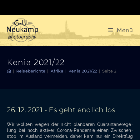
Zum
Inhalt
springen
Menü
Kenia 2021/22
|
Reiseberichte
|
Afrika
|
Kenia 2021/22
|
Seite 2
26. 12. 2021 - Es geht endlich los
Wir woll­ten wegen der nicht plan­ba­ren Qua­ran­tä­ne­re­ge­
lung bei noch akti­ver Coro­na-Pan­de­mie einen Zwi­schen­
stop im Aus­land ver­mei­den, daher kam nur ein Direkt­flug