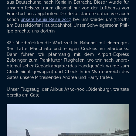
aus Deutsch­land nach Kenia in Betracht. Die­ser wur­de für
unse­ren Rei­se­zeit­raum dies­mal nur von der Luft­han­sa von
Frank­furt aus ange­bo­ten. Die Rei­se star­te­te daher, wie auch
schon
unse­re Kenia Rei­se 2017
, bei uns wie­der um 7:22Uhr
am Düs­sel­dor­fer Haupt­bahn­hof. Unser Schwie­ger­sohn Phil­
ipp brach­te uns dorthin.
Wir über­brück­ten die War­te­zeit im Bahn­hof mit einem gro­
ßen Lat­te Mac­chia­to und eini­gen Coo­kies im Star­bucks.
Dann fuh­ren wir plan­mä­ßig mit dem Air­port-Express
Zubrin­ger zum Frank­fur­ter Flug­ha­fen, wo wir nach unpro­
ble­ma­ti­scher Gepäck­ab­ga­be (das Hand­ge­päck wur­de zum
Glück nicht gewo­gen) und Check-In im War­te­be­reich des
Gates unse­re Mit­rei­sen­den Andrea und Har­ry trafen.
Unser Flug­zeug, der Air­bus A330-300 „Olden­burg“, war­te­te
bereits am Gate: