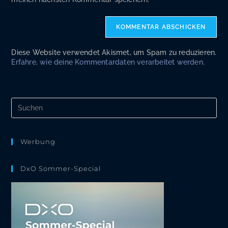
Diese Website verwendet Akismet, um Spam zu reduzieren.
Erfahre, wie deine Kommentardaten verarbeitet werden.
Pre
Es
to
clo
the
Werbung
sea
pan
DxO Sommer-Special