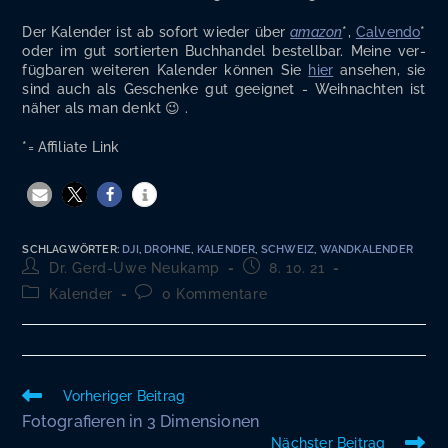
Der Kalen­der ist ab sofort wie­der über
ama­zon
*,
Cal­ven­do
*
oder im gut sor­tier­ten Buch­han­del bestell­bar. Mei­ne ver­
füg­ba­ren wei­te­ren Kalen­der kön­nen Sie
hier
anse­hen, sie
sind auch als Geschen­ke gut geeig­net - Weih­nach­ten ist
näher als man denkt 😉 .
*= Affi­lia­te Link
SCHLAGWÖRTER
:
DJI
,
DROHNE
,
KALENDER
,
SCHWEIZ
,
WANDKALENDER
Beitrags-
Beitrag
Dr. Gerd-Uwe Neukamp
8. 10. 21
Autor:
veröffentlicht:
Beitrags-
Beitrags-
Kalender
0 Kommentare
Kategorie:
Kommentare:
Weitere
Vorheriger Beitrag
Artikel
Fotografieren in 3 Dimensionen
ansehen
Nächster Beitrag