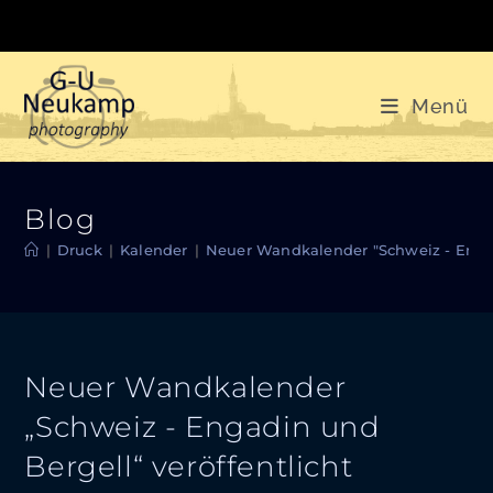
Zum
Inhalt
springen
Menü
Blog
|
Druck
|
Kalender
|
Neuer Wandkalender "Schweiz - Engad
Neuer Wandkalender
„Schweiz - Engadin und
Bergell“ veröffentlicht