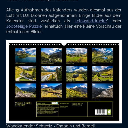
Alle 13 Auf­nah­men des Kalen­ders wur­den dies­mal aus der
Luft mit DJI Droh­nen auf­ge­nom­men. Eini­ge Bil­der aus dem
Kalen­der sind zusätz­lich als
Lein­wand­dru­cke
* oder
1000teilige Puz­zle
* erhält­lich. Hier eine klei­ne Vor­schau der
ent­hal­te­nen Bilder:
Wand­ka­len­der Schweiz - Enga­din und Bergell