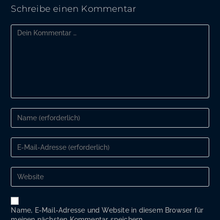
Schreibe einen Kommentar
Kommentar
Gib
deinen
Namen
oder
Gib
Benutzernamen
deine
zum
E-
Kommentieren
Mail-
Gib
ein
Adresse
deine
zum
Website-
Kommentieren
URL
ein
ein
Name, E-Mail-Adresse und Website in diesem Browser für
(optional)
meinen nächsten Kommentar speichern.