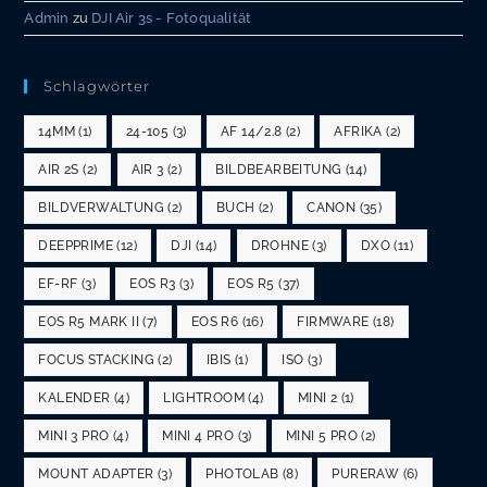
Admin
zu
DJI Air 3s - Fotoqualität
Schlagwörter
14MM
(1)
24-105
(3)
AF 14/2.8
(2)
AFRIKA
(2)
AIR 2S
(2)
AIR 3
(2)
BILDBEARBEITUNG
(14)
BILDVERWALTUNG
(2)
BUCH
(2)
CANON
(35)
DEEPPRIME
(12)
DJI
(14)
DROHNE
(3)
DXO
(11)
EF-RF
(3)
EOS R3
(3)
EOS R5
(37)
EOS R5 MARK II
(7)
EOS R6
(16)
FIRMWARE
(18)
FOCUS STACKING
(2)
IBIS
(1)
ISO
(3)
KALENDER
(4)
LIGHTROOM
(4)
MINI 2
(1)
MINI 3 PRO
(4)
MINI 4 PRO
(3)
MINI 5 PRO
(2)
MOUNT ADAPTER
(3)
PHOTOLAB
(8)
PURERAW
(6)