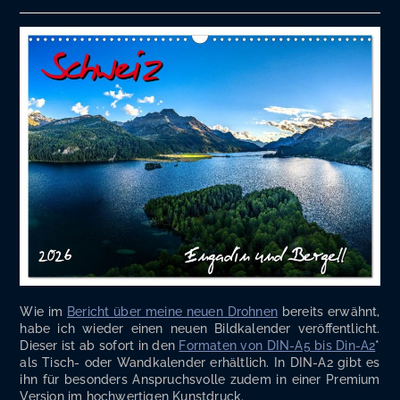
Wie im
Bericht über mei­ne neu­en Droh­nen
bereits erwähnt,
habe ich wie­der einen neu­en Bild­ka­len­der ver­öf­fent­licht.
Die­ser ist ab sofort in den
For­ma­ten von DIN-A5 bis Din-A2
*
als Tisch- oder Wand­ka­len­der erhält­lich. In DIN-A2 gibt es
ihn für beson­ders Anspruchs­vol­le zudem in einer Pre­mi­um
Ver­si­on im hoch­wer­ti­gen Kunstdruck.