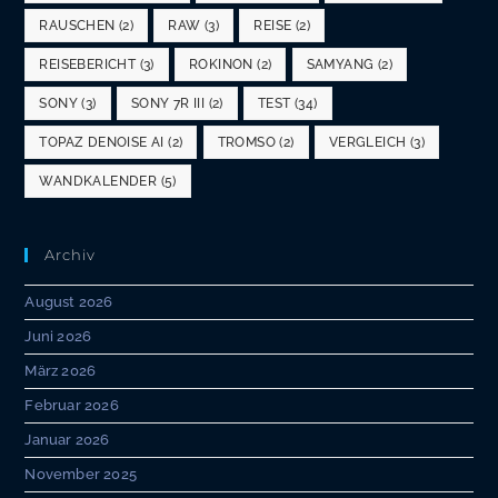
RAUSCHEN
(2)
RAW
(3)
REISE
(2)
REISEBERICHT
(3)
ROKINON
(2)
SAMYANG
(2)
SONY
(3)
SONY 7R III
(2)
TEST
(34)
TOPAZ DENOISE AI
(2)
TROMSO
(2)
VERGLEICH
(3)
WANDKALENDER
(5)
Archiv
August 2026
Juni 2026
März 2026
Februar 2026
Januar 2026
November 2025