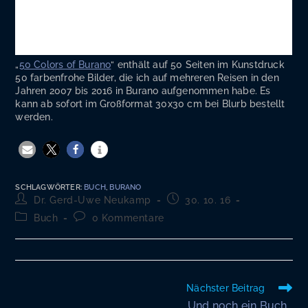
„
50 Colors of Bura­no
“ ent­hält auf 50 Sei­ten im Kunst­druck
50 far­ben­fro­he Bil­der, die ich auf meh­re­ren Rei­sen in den
Jah­ren 2007 bis 2016 in Bura­no auf­ge­nom­men habe. Es
kann ab sofort im Groß­for­mat 30x30 cm bei Blurb bestellt
werden.
SCHLAGWÖRTER
:
BUCH
,
BURANO
Beitrags-
Beitrag
Dr. Gerd-Uwe Neukamp
30. 10. 16
Autor:
veröffentlicht:
Beitrags-
Beitrags-
Buch
0 Kommentare
Kategorie:
Kommentare:
Weitere
Nächster Beitrag
Artikel
Und noch ein Buch…