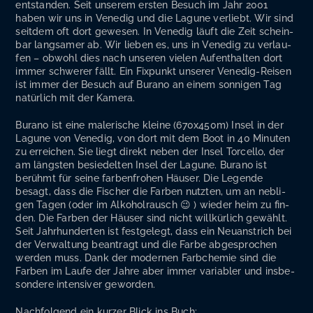
ent­stan­den. Seit unse­rem ers­ten Besuch im Jahr 2001
haben wir uns in Vene­dig und die Lagu­ne ver­liebt. Wir sind
seit­dem oft dort gewe­sen. In Vene­dig läuft die Zeit schein­
bar lang­sa­mer ab. Wir lie­ben es, uns in Vene­dig zu ver­lau­
fen – obwohl dies nach unse­ren vie­len Auf­ent­hal­ten dort
immer schwe­rer fällt. Ein Fix­punkt unse­rer Vene­dig-Rei­sen
ist immer der Besuch auf Bura­no an einem son­ni­gen Tag
natür­lich mit der Kamera.
Bura­no ist eine male­ri­sche klei­ne (670x450m) Insel in der
Lagu­ne von Vene­dig, von dort mit dem Boot in 40 Minu­ten
zu errei­chen. Sie liegt direkt neben der Insel Tor­cel­lo, der
am längs­ten besie­del­ten Insel der Lagu­ne. Bura­no ist
berühmt für sei­ne far­ben­fro­hen Häu­ser. Die Legen­de
besagt, dass die Fischer die Far­ben nutz­ten, um an neb­li­
gen Tagen (oder im Alko­hol­rausch 😉 ) wie­der heim zu fin­
den. Die Far­ben der Häu­ser sind nicht will­kür­lich gewählt.
Seit Jahr­hun­der­ten ist fest­ge­legt, dass ein Neu­an­strich bei
der Ver­wal­tung bean­tragt und die Far­be abge­spro­chen
wer­den muss. Dank der moder­nen Farb­che­mie sind die
Far­ben im Lau­fe der Jah­re aber immer varia­bler und ins­be­
son­de­re inten­si­ver geworden.
Nach­fol­gend ein kur­zer Blick ins Buch: