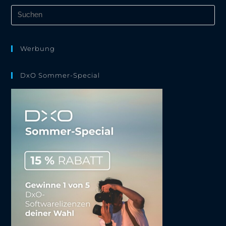
Pre
Es
to
clo
the
Werbung
sea
pan
DxO Sommer-Special