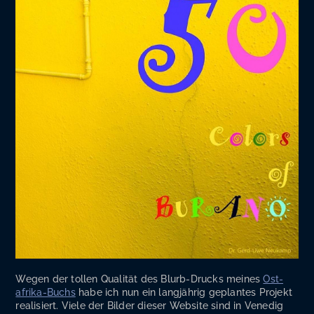
Wegen der tol­len Qua­li­tät des Blurb-Drucks mei­nes
Ost­
afri­ka-Buchs
habe ich nun ein lang­jäh­rig geplan­tes Pro­jekt
rea­li­siert. Vie­le der Bil­der die­ser Web­site sind in Vene­dig