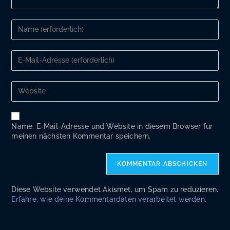
Gib
deinen
Namen
oder
Gib
Benutzernamen
deine
zum
E-
Kommentieren
Mail-
Gib
ein
Adresse
deine
zum
Website-
Kommentieren
URL
ein
ein
Name, E-Mail-Adresse und Website in diesem Browser für
(optional)
meinen nächsten Kommentar speichern.
Diese Website verwendet Akismet, um Spam zu reduzieren.
Erfahre, wie deine Kommentardaten verarbeitet werden.