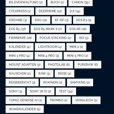
BILDVERWALTUNG
(2)
BUCH
(2)
CANON
(35)
CFEXPRESS
(1)
DEEPPRIME
(12)
DJI
(14)
DROHNE
(3)
DXO
(11)
EF-RF
(3)
EOS R3
(3)
EOS R5
(37)
EOS R5 MARK II
(7)
EOS R6
(16)
FIRMWARE
(18)
FOCUS STACKING
(2)
ISO
(3)
KALENDER
(4)
LIGHTROOM
(4)
MINI 2
(1)
MINI 3 PRO
(4)
MINI 4 PRO
(3)
MINI 5 PRO
(2)
MOUNT ADAPTER
(3)
PHOTOLAB
(8)
PURERAW
(6)
RAUSCHEN
(2)
RAW
(3)
REISE
(2)
REISEBERICHT
(3)
ROKINON
(2)
SAMYANG
(2)
SONY
(3)
SONY 7R III
(2)
TEST
(34)
TOPAZ DENOISE AI
(2)
TROMSO
(2)
VERGLEICH
(3)
WANDKALENDER
(5)