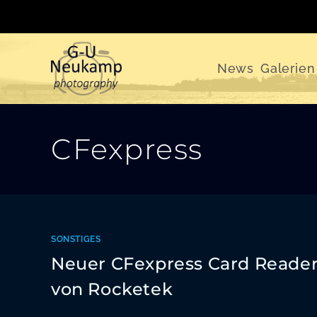
Zum
Inhalt
springen
News
Galerien
CFexpress
SONSTIGES
Neuer CFexpress Card Reade
von Rocketek