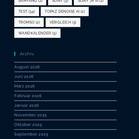
SAMYANG
(2)
SONY
(3)
SONY 7R III
(2)
TEST
(34)
TOPAZ DENOISE AI
(2)
TROMSO
(2)
VERGLEICH
(3)
WANDKALENDER
(5)
Archiv
August 2026
Juni 2026
März 2026
Februar 2026
Januar 2026
November 2025
Oktober 2025
September 2025