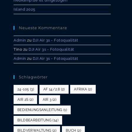
neukamp.de ist umgezogen
Island 2025
Neueste Kommentare
Admin
zu
DJI Air 3s - Fotoqualität
Tino
zu
DJI Air 3s - Fotoqualität
Admin
zu
DJI Air 3s - Fotoqualität
Schlagwörter
24-105
(3)
AF 14/2.8
(2)
AFRIKA
(2)
AIR 2S
(2)
AIR 3
(2)
BEDIENUNGSANLEITUNG
(1)
BILDBEARBEITUNG
(14)
BILDVERWALTUNG
(2)
BUCH
(2)