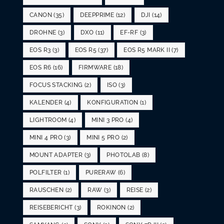
CANON
(35)
DEEPPRIME
(12)
DJI
(14)
DROHNE
(3)
DXO
(11)
EF-RF
(3)
EOS R3
(3)
EOS R5
(37)
EOS R5 MARK II
(7)
EOS R6
(16)
FIRMWARE
(18)
FOCUS STACKING
(2)
ISO
(3)
KALENDER
(4)
KONFIGURATION
(1)
LIGHTROOM
(4)
MINI 3 PRO
(4)
MINI 4 PRO
(3)
MINI 5 PRO
(2)
MOUNT ADAPTER
(3)
PHOTOLAB
(8)
POLFILTER
(1)
PURERAW
(6)
RAUSCHEN
(2)
RAW
(3)
REISE
(2)
REISEBERICHT
(3)
ROKINON
(2)