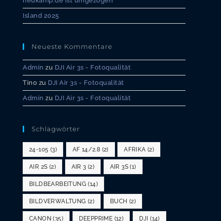
neukamp.de ist umgezogen
Island 2025
Neueste Kommentare
Admin
zu
DJI Air 3s - Fotoqualität
Tino
zu
DJI Air 3s - Fotoqualität
Admin
zu
DJI Air 3s - Fotoqualität
Schlagwörter
24-105
(3)
AF 14/2.8
(2)
AFRIKA
(2)
AIR 2S
(2)
AIR 3
(2)
AIR 3S
(1)
BILDBEARBEITUNG
(14)
BILDVERWALTUNG
(2)
BUCH
(2)
CANON
(35)
DEEPPRIME
(12)
DJI
(14)