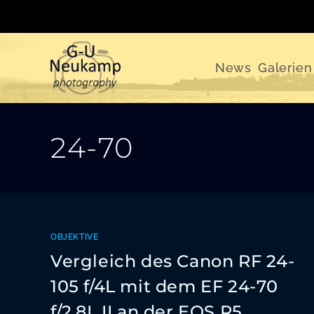
Zum
Inhalt
springen
News
Galerien
24-70
OBJEKTIVE
Vergleich des Canon RF 24-
105 f/4L mit dem EF 24-70
f/2.8L II an der EOS R5