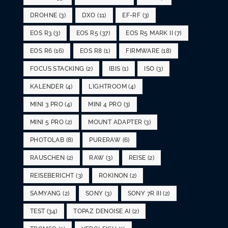
DROHNE
(3)
DXO
(11)
EF-RF
(3)
EOS R3
(3)
EOS R5
(37)
EOS R5 MARK II
(7)
EOS R6
(16)
EOS R8
(1)
FIRMWARE
(18)
FOCUS STACKING
(2)
IBIS
(1)
ISO
(3)
KALENDER
(4)
LIGHTROOM
(4)
MINI 3 PRO
(4)
MINI 4 PRO
(3)
MINI 5 PRO
(2)
MOUNT ADAPTER
(3)
PHOTOLAB
(8)
PURERAW
(6)
RAUSCHEN
(2)
RAW
(3)
REISE
(2)
REISEBERICHT
(3)
ROKINON
(2)
SAMYANG
(2)
SONY
(3)
SONY 7R III
(2)
TEST
(34)
TOPAZ DENOISE AI
(2)