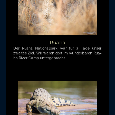
Ruaha
Der Rua­ha Natio­nal­park war für 3 Tage unser
zwei­tes Ziel. Wir waren dort im wun­der­ba­ren Rua­
ha River Camp untergebracht.