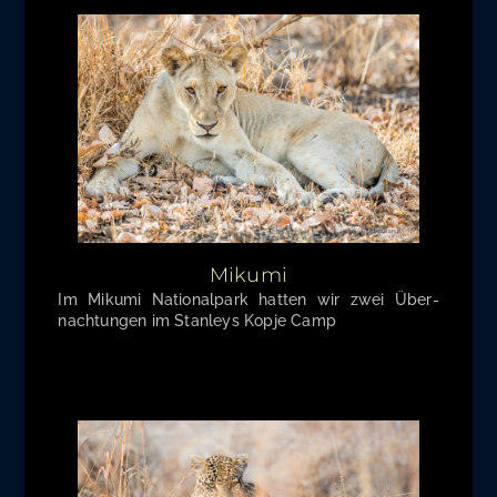
Mikumi
Im Mikumi Natio­nal­park hat­ten wir zwei Über­
nach­tun­gen im Stan­leys Kop­je Camp