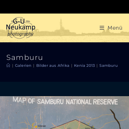
Zum
Inhalt
springen
Menü
Samburu
|
Galerien
|
Bilder aus Afrika
|
Kenia 2013
|
Samburu