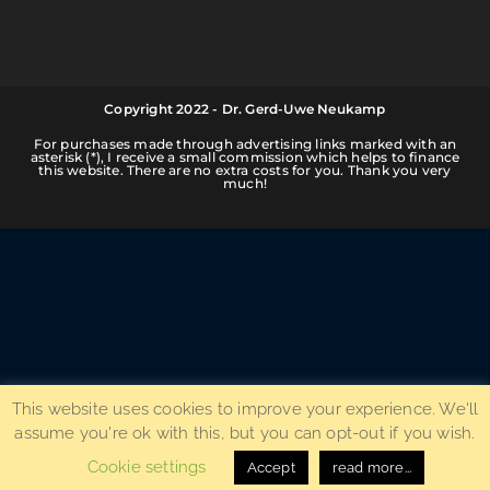
Copyright 2022 - Dr. Gerd-Uwe Neukamp
For purchases made through advertising links marked with an
asterisk (*), I receive a small commission which helps to finance
this website. There are no extra costs for you. Thank you very
much!
This website uses cookies to improve your experience. We'll
assume you're ok with this, but you can opt-out if you wish.
Cookie settings
Accept
read more...