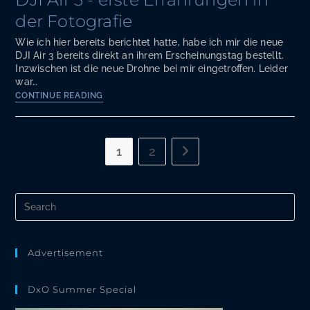
PhotoLab
der Fotografie
8
Wie ich hier bereits berichtet hatte, habe ich mir die neue
DJI Air 3 bereits direkt an ihrem Erscheinungstag bestellt.
Inzwischen ist die neue Drohne bei mir eingetroffen. Leider
war…
DJI
CONTINUE READING
Air
3
-
erste
1
2
Go to the next page
Erfahrungen
in
der
Pre
Fotografie
Es
to
clo
the
Advertisement
sea
pan
DxO Summer Special