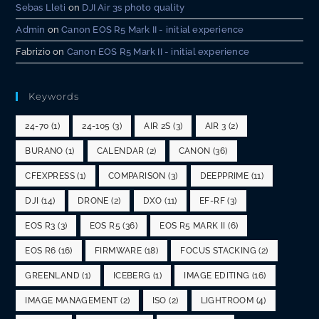
Sebas Lleti
on
DJI Air 3s photo quality
Admin
on
Canon EOS R5 Mark II - initial experience
Fabrizio
on
Canon EOS R5 Mark II - initial experience
Keywords
24-70
(1)
24-105
(3)
AIR 2S
(3)
AIR 3
(2)
BURANO
(1)
CALENDAR
(2)
CANON
(36)
CFEXPRESS
(1)
COMPARISON
(3)
DEEPPRIME
(11)
DJI
(14)
DRONE
(2)
DXO
(11)
EF-RF
(3)
EOS R3
(3)
EOS R5
(36)
EOS R5 MARK II
(6)
EOS R6
(16)
FIRMWARE
(18)
FOCUS STACKING
(2)
GREENLAND
(1)
ICEBERG
(1)
IMAGE EDITING
(16)
IMAGE MANAGEMENT
(2)
ISO
(2)
LIGHTROOM
(4)