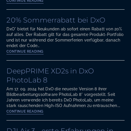
DxO
CONTINUE READING
PureRAW
-
neues
20% Sommerrabatt bei DxO
Tool
von
DxO* bietet für Neukunden ab sofort einen Rabatt von 20%
DxO
auf alles. Der Rabatt gilt für das gesamte Produkt-Portfolio
zur
und ist nur während der Sommerferien verfügbar, danach
Rauschreduzierung
endet der Code…
ist
20%
CONTINUE READING
erschienen
Sommerrabatt
bei DxO
DeepPRIME XD2s in DxO
PhotoLab 8
Am 17. 09. 2024 hat DxO die neueste Version 8 ihrer
Bildbearbeitungssoftware PhotoLab 8* vorgestellt. Seit
Jahren verwende ich bereits DxO PhotoLab, um meine
stark rauschenden High-ISO Aufnahmen zu entrauschen.…
DeepPRIME
CONTINUE READING
XD2s
in
DxO
DJI Air 3 - erste Erfahrungen in