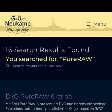
Skip
to
content
Menu
16
Search Results Found
You searched for: "PureRAW"
|
Search results for
“PureRAW”
DxO PureRAW 6 ist da
Mit DxO PureRAW 6 präsentiert DxO nun bereits die sechste
Evolutionsstufe seiner spezialisierten KI-gesteuerten RAW-