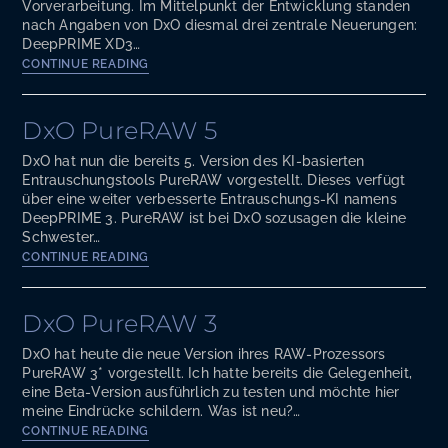
Vorverarbeitung. Im Mittelpunkt der Entwicklung standen
nach Angaben von DxO diesmal drei zentrale Neuerungen:
DeepPRIME XD3…
DxO
CONTINUE READING
PureRAW
6
ist da
DxO PureRAW 5
DxO hat nun die bereits 5. Version des KI-basierten
Entrauschungstools PureRAW vorgestellt. Dieses verfügt
über eine weiter verbesserte Entrauschungs-KI namens
DeepPRIME 3. PureRAW ist bei DxO sozusagen die kleine
Schwester…
DxO
CONTINUE READING
PureRAW
5
DxO PureRAW 3
DxO hat heute die neue Version ihres RAW-Prozessors
PureRAW 3* vorgestellt. Ich hatte bereits die Gelegenheit,
eine Beta-Version ausführlich zu testen und möchte hier
meine Eindrücke schildern. Was ist neu?…
DxO
CONTINUE READING