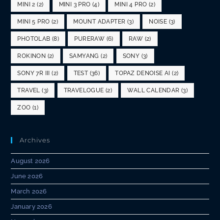
MINI 2
(2)
MINI 3 PRO
(4)
MINI 4 PRO
(2)
MINI 5 PRO
(2)
MOUNT ADAPTER
(3)
NOISE
(3)
PHOTOLAB
(8)
PURERAW
(6)
RAW
(2)
ROKINON
(2)
SAMYANG
(2)
SONY
(3)
SONY 7R III
(2)
TEST
(36)
TOPAZ DENOISE AI
(2)
TRAVEL
(3)
TRAVELOGUE
(2)
WALL CALENDAR
(3)
ZOO
(1)
Archives
August 2026
June 2026
March 2026
January 2026