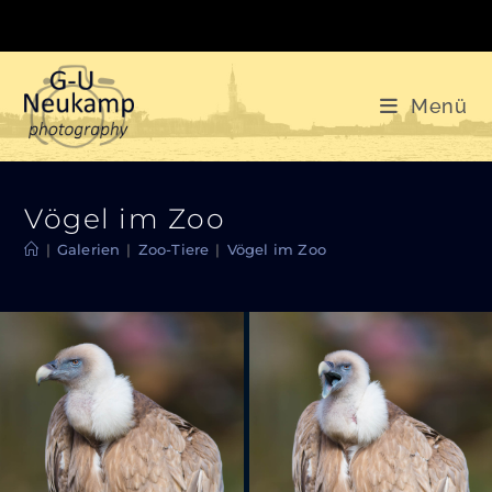
Zum
Inhalt
springen
Menü
Vögel im Zoo
|
Galerien
|
Zoo-Tiere
|
Vögel im Zoo