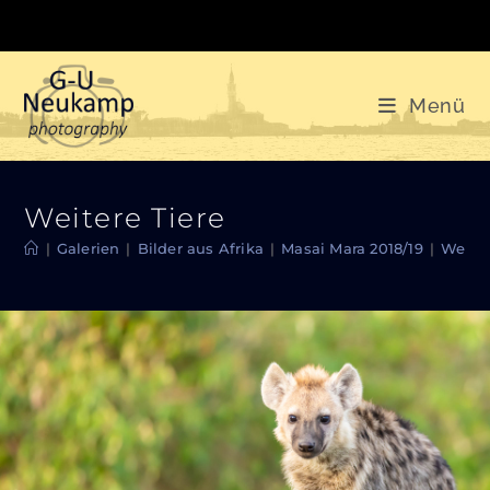
Zum
Inhalt
springen
Menü
Weitere Tiere
|
Galerien
|
Bilder aus Afrika
|
Masai Mara 2018/19
|
Weiter