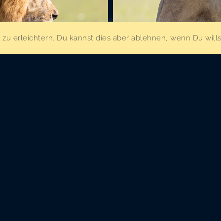
u erleichtern. Du kannst dies aber ablehnen, wenn Du wills