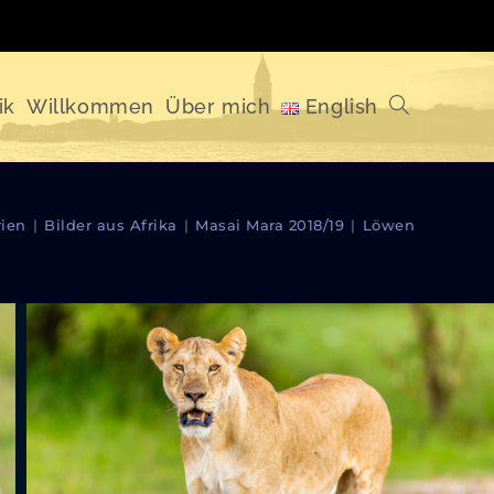
ik
Willkommen
Über mich
English
Website-
Suche
rien
|
Bilder aus Afrika
|
Masai Mara 2018/19
|
Löwen
umschalten