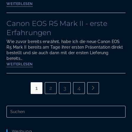
Japan
WEITERLESEN
Canon EOS R5 Mark II - erste
Erfahrungen
Wie zuvor bereits erwähnt, habe ich die neue Canon EOS
R5 Mark II bereits am Tage ihrer ersten Präsentation direkt
bestellt und sie auch dann mit der ersten Lieferung
bereits…
Canon
WEITERLESEN
EOS
R5
Mark
II
1
2
3
4
Zur nächsten Seite
-
erste
Erfahrungen
Pre
Es
to
clo
the
Werbung