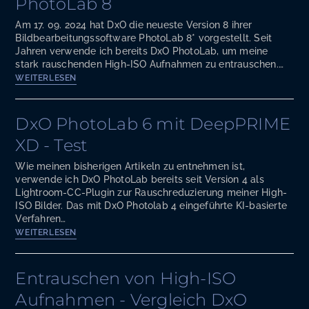
PhotoLab 8
Am 17. 09. 2024 hat DxO die neueste Version 8 ihrer
Bildbearbeitungssoftware PhotoLab 8* vorgestellt. Seit
Jahren verwende ich bereits DxO PhotoLab, um meine
stark rauschenden High-ISO Aufnahmen zu entrauschen.…
DeepPRIME
WEITERLESEN
XD2s
in
DxO
DxO PhotoLab 6 mit DeepPRIME
PhotoLab
XD - Test
8
Wie meinen bisherigen Artikeln zu entnehmen ist,
verwende ich DxO PhotoLab bereits seit Version 4 als
Lightroom-CC-Plugin zur Rauschreduzierung meiner High-
ISO Bilder. Das mit DxO Photolab 4 eingeführte KI-basierte
Verfahren…
DxO
WEITERLESEN
PhotoLab
6
mit
Entrauschen von High-ISO
DeepPRIME
Aufnahmen - Vergleich DxO
XD