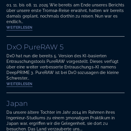
01. 11. bis 08. 11. 2025 Wie bereits am Ende unseres Berichts
über unsere erste Tromsø-Reise erwähnt, hatten wir bereits
damals geplant, nochmals dorthin zu reisen. Nun war es
endlich…
Tromsø
WEITERLESEN
2025
DxO PureRAW 5
DxO hat nun die bereits 5. Version des KI-basierten
Entrauschungstools PureRAW vorgestellt. Dieses verfügt
über eine weiter verbesserte Entrauschungs-KI namens
DeepPRIME 3. PureRAW ist bei DxO sozusagen die kleine
Schwester…
DxO
WEITERLESEN
PureRAW
5
Japan
Da unsere ältere Tochter im Jahr 2014 im Rahmen ihres
Ingenieur-Studiums zu einem 3monatigen Praktikum in
Japan war, ergriffen wir die Gelegenheit, sie dort zu
besuchen. Das Land verzauberte uns.…