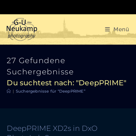
Zum
Inhalt
springen
Menü
27
Gefundene
Suchergebnisse
Du suchtest nach: "DeepPRIME"
|
Suchergebnisse für
“DeepPRIME”
DeepPRIME XD2s in DxO