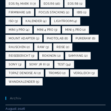
EOS R5 MARK II
(7)
EOS R6
(16)
EOS R8
(1)
FIRMWARE
(18)
FOCUS STACKING
(2)
IBIS
(1)
ISO
(3)
KALENDER
(4)
LIGHTROOM
(4)
MINI 3 PRO
(4)
MINI 4 PRO
(3)
MINI 5 PRO
(2)
MOUNT ADAPTER
(3)
PHOTOLAB
(8)
PURERAW
(6)
RAUSCHEN
(2)
RAW
(3)
REISE
(2)
REISEBERICHT
(3)
ROKINON
(2)
SAMYANG
(2)
SONY
(3)
SONY 7R III
(2)
TEST
(34)
TOPAZ DENOISE AI
(2)
TROMSO
(2)
VERGLEICH
(3)
WANDKALENDER
(5)
Archiv
August 2026