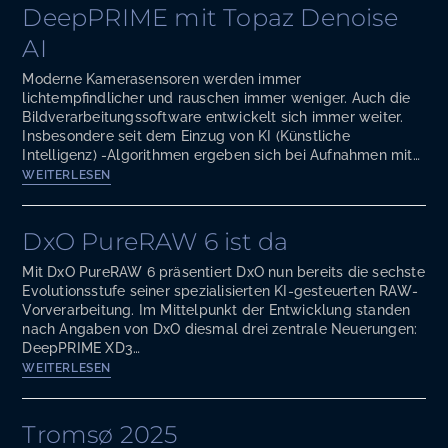
- Test
DeepPRIME mit Topaz Denoise
AI
Moderne Kamerasensoren werden immer
lichtempfindlicher und rauschen immer weniger. Auch die
Bildverarbeitungssoftware entwickelt sich immer weiter.
Insbesondere seit dem Einzug von KI (Künstliche
Intelligenz) -Algorithmen ergeben sich bei Aufnahmen mit…
Entrauschen
WEITERLESEN
von
High-
ISO
DxO PureRAW 6 ist da
Aufnahmen
-
Mit DxO PureRAW 6 präsentiert DxO nun bereits die sechste
Vergleich
Evolutionsstufe seiner spezialisierten KI-gesteuerten RAW-
DxO
Vorverarbeitung. Im Mittelpunkt der Entwicklung standen
DeepPRIME
nach Angaben von DxO diesmal drei zentrale Neuerungen:
mit
DeepPRIME XD3…
Topaz
DxO
WEITERLESEN
Denoise
PureRAW
AI
6
ist da
Tromsø 2025