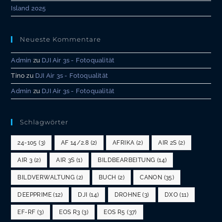
Island 2025
Neueste Kommentare
Admin
zu
DJI Air 3s - Fotoqualität
Tino
zu
DJI Air 3s - Fotoqualität
Admin
zu
DJI Air 3s - Fotoqualität
Schlagwörter
24-105
(3)
AF 14/2.8
(2)
AFRIKA
(2)
AIR 2S
(2)
AIR 3
(2)
AIR 3S
(1)
BILDBEARBEITUNG
(14)
BILDVERWALTUNG
(2)
BUCH
(2)
CANON
(35)
DEEPPRIME
(12)
DJI
(14)
DROHNE
(3)
DXO
(11)
EF-RF
(3)
EOS R3
(3)
EOS R5
(37)